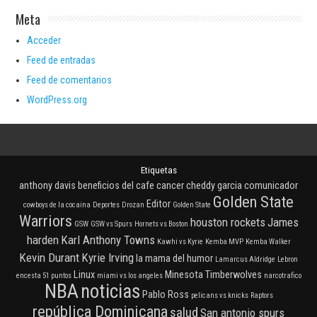
Meta
Acceder
Feed de entradas
Feed de comentarios
WordPress.org
Etiquetas
anthony davis
beneficios del cafe
cancer
cheddy garcia
comunicador
Golden State
Editor
cowboys de la cocaina
Deportes
Drozan
Golden State
Warriors
houston rockets
James
GSW
GSW vs Spurs
Hornets vs Boston
harden
Karl Anthony Towns
Kawhi vs Kyrie
Kemba MVP
Kemba Walker
Kevin Durant
Kyrie Irving
la mama del humor
Lamarcus Aldridge
Lebron
Linux
Minesota Timberwolves
encesta 51 puntos
miami vs los angeles
narcotrafico
NBA
noticias
Pablo Ross
pelicans vs knicks
Raptors
república Dominicana
salud
San antonio spurs