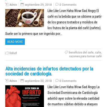
Admin
septiembre 29, 2018
0 Comments
Like Like Love Haha Wow Sad Angry El
café es la bebida que se obtiene a partir
de los granos tostados y molidos de
los frutos de la planta del café (cafeto).
Suele ser lo primero que ser ingerido por…
READ MORE
beneficios del cafe
,
cafe
,
Salud
razones para tomar café
Alta incidencias de infartos detectados por la
sociedad de cardiología.
Admin
septiembre 20, 2018
0 Comments
Like Like Love Haha Wow Sad Angry La
Sociedad Dominicana de Cardiología
advirtió ayer sobre la elevada cantidad
de muertes súbitas debido a ataques