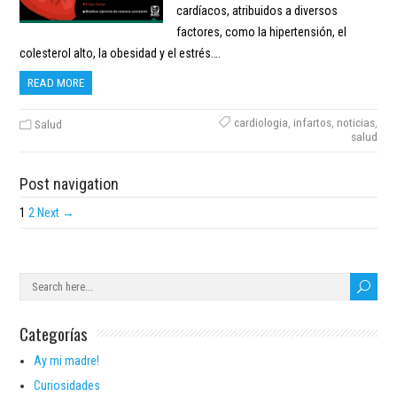
cardíacos, atribuidos a diversos
factores, como la hipertensión, el
colesterol alto, la obesidad y el estrés….
READ MORE
cardiologia
,
infartos
,
noticias
,
Salud
salud
Post navigation
1
2
Next →
Categorías
Ay mi madre!
Curiosidades