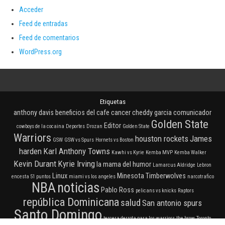
Acceder
Feed de entradas
Feed de comentarios
WordPress.org
Etiquetas
anthony davis
beneficios del cafe
cancer
cheddy garcia
comunicador
Golden State
Editor
cowboys de la cocaina
Deportes
Drozan
Golden State
Warriors
houston rockets
James
GSW
GSW vs Spurs
Hornets vs Boston
harden
Karl Anthony Towns
Kawhi vs Kyrie
Kemba MVP
Kemba Walker
Kevin Durant
Kyrie Irving
la mama del humor
Lamarcus Aldridge
Lebron
Linux
Minesota Timberwolves
encesta 51 puntos
miami vs los angeles
narcotrafico
NBA
noticias
Pablo Ross
pelicans vs knicks
Raptors
república Dominicana
salud
San antonio spurs
Santo Domingo
tercera derrota para los warriors
the brow
Toronto