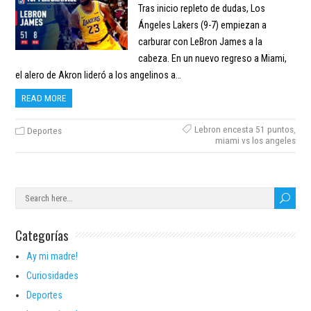
Tras inicio repleto de dudas, Los
Ángeles Lakers (9-7) empiezan a
carburar con LeBron James a la
cabeza. En un nuevo regreso a Miami,
el alero de Akron lideró a los angelinos a…
READ MORE
Lebron encesta 51 puntos
,
Deportes
miami vs los angeles
Categorías
Ay mi madre!
Curiosidades
Deportes